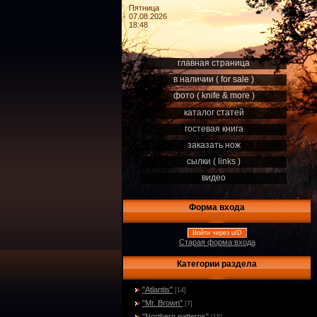
Пятница
07.08.2026
18:48
главная страница
в наличии ( for sale )
фото ( knife & more )
каталог статей
гостевая книга
заказать нож
сылки ( links )
видео
Форма входа
Войти через uID
Старая форма входа
Категории раздела
"Atlantis"
[14]
"Mr. Brown"
[7]
"Northern patterns"