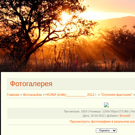
Фотогалерея
Главная
»
Фотоальбом
»
НОЖИ (knife)___________ 2012 г.
»
"Осенняя фантазия"
»
Просмотров
: 1619 |
Размеры
: 1254x783px/173.0Kb |
Ре
Дата
: 24.04.2012 |
Добавил
:
Виталий
Просмотреть фотографию в реальном ра