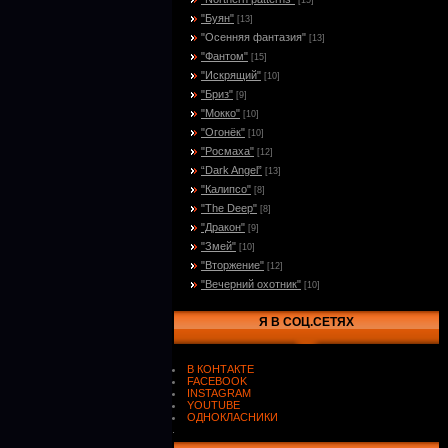
[15]
"Буян"
[13]
"Осенняя фантазия"
[13]
"Фантом"
[15]
"Искрящий"
[10]
"Бриз"
[9]
"Мокко"
[10]
"Огонёк"
[10]
"Росмаха"
[12]
“Dark Angel”
[13]
"Калипсо"
[8]
"The Deep"
[8]
"Дракон"
[9]
"Змей"
[10]
"Вторжение"
[12]
"Вечерний охотник"
[10]
Я В СОЦ.СЕТЯХ
В КОНТАКТЕ
FACEBOOK
INSTAGRAM
YOUTUBE
ОДНОКЛАСНИКИ
.