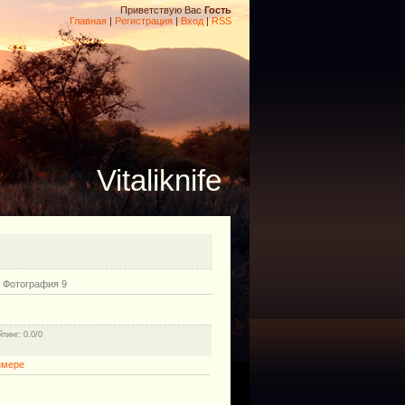
Приветствую Вас
Гость
Главная
|
Регистрация
|
Вход
|
RSS
Vitaliknife
 Фотография 9
йтинг
: 0.0/0
змере