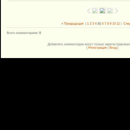
« Предыдущая
|
1
2
3
4
[
5
]
6
7
8
9
10
11
|
Сле
Всего комментариев
:
0
Добавлять комментарии могут только зарегистрирован
[
Регистрация
|
Вход
]