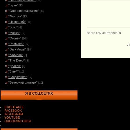
[15]
"Буян"
[13]
"Осенняя фантазия"
[13]
"Фантом"
[15]
"Искрящий"
[10]
"Бриз"
[9]
"Мокко"
Всего комментариев
:
0
[10]
"Огонёк"
[10]
"Росмаха"
Д
[12]
“Dark Angel”
[13]
"Калипсо"
[8]
"The Deep"
[8]
"Дракон"
[9]
"Змей"
[10]
"Вторжение"
[12]
"Вечерний охотник"
[10]
Я В СОЦ.СЕТЯХ
В КОНТАКТЕ
FACEBOOK
INSTAGRAM
YOUTUBE
ОДНОКЛАСНИКИ
.