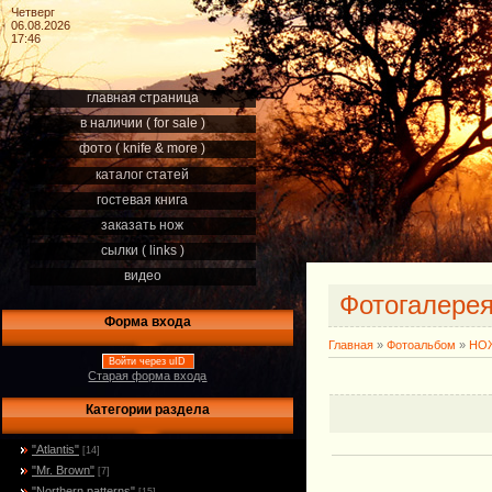
Четверг
06.08.2026
17:46
главная страница
в наличии ( for sale )
фото ( knife & more )
каталог статей
гостевая книга
заказать нож
сылки ( links )
видео
Фотогалере
Форма входа
Главная
»
Фотоальбом
»
НОЖ
Войти через uID
Старая форма входа
Категории раздела
"Atlantis"
[14]
"Mr. Brown"
[7]
"Northern patterns"