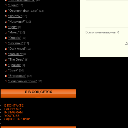
[15]
"Буян"
[13]
"Осенняя фантазия"
[13]
"Фантом"
[15]
"Искрящий"
[10]
"Бриз"
[9]
"Мокко"
Всего комментариев
:
0
[10]
"Огонёк"
[10]
"Росмаха"
Д
[12]
“Dark Angel”
[13]
"Калипсо"
[8]
"The Deep"
[8]
"Дракон"
[9]
"Змей"
[10]
"Вторжение"
[12]
"Вечерний охотник"
[10]
Я В СОЦ.СЕТЯХ
В КОНТАКТЕ
FACEBOOK
INSTAGRAM
YOUTUBE
ОДНОКЛАСНИКИ
.