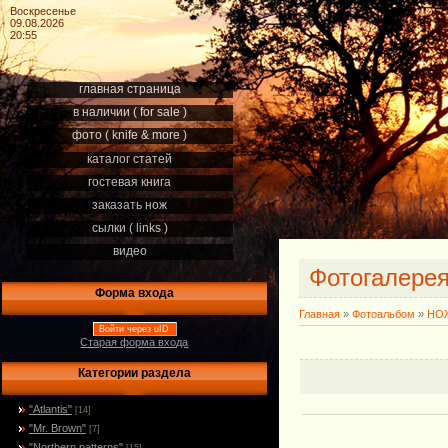
Воскресенье
09.08.2026
20:55
главная страница
в наличии ( for sale )
фото ( knife & more )
каталог статей
гостевая книга
заказать нож
сылки ( links )
видео
Фотогалере
Форма входа
Главная
»
Фотоальбом
»
НОЖ
Войти через uID
Старая форма входа
Категории раздела
"Atlantis"
[14]
"Mr. Brown"
[7]
"Northern patterns"