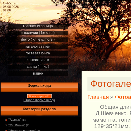
Суббота
08.08.2026
01:06
главная страница
в наличии ( for sale )
фото ( knife & more )
каталог статей
гостевая книга
заказать нож
сылки ( links )
видео
Фотогал
Форма входа
Главная
»
Фото
Войти через uID
Старая форма входа
Общая длин
Категории раздела
Д.Шевченко. 
мамонта, тони
"Atlantis"
[14]
129*35*21мм.
"Mr. Brown"
[7]
"Northern patterns"