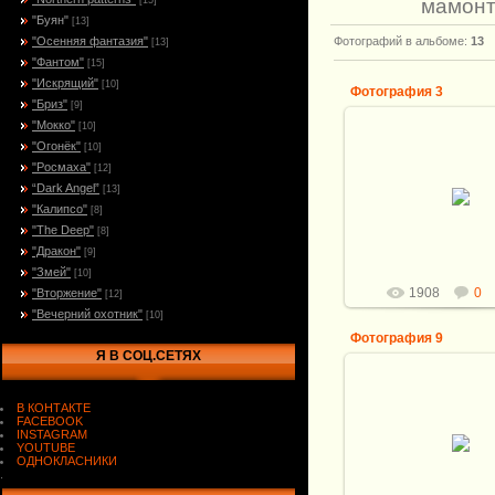
мамонта
[15]
"Буян"
[13]
"Осенняя фантазия"
Фотографий в альбоме
:
13
[13]
"Фантом"
[15]
"Искрящий"
[10]
Фотография 3
"Бриз"
[9]
"Мокко"
[10]
"Огонёк"
[10]
"Росмаха"
[12]
04.04.2012
“Dark Angel”
[13]
"Калипсо"
[8]
Витали
"The Deep"
[8]
"Дракон"
[9]
"Змей"
[10]
1908
0
"Вторжение"
[12]
"Вечерний охотник"
[10]
Фотография 9
Я В СОЦ.СЕТЯХ
В КОНТАКТЕ
FACEBOOK
04.04.2012
INSTAGRAM
YOUTUBE
Витали
ОДНОКЛАСНИКИ
.