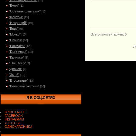
[15]
"Буян"
[13]
"Осенняя фантазия"
[13]
"Фантом"
[15]
"Искрящий"
[10]
"Бриз"
[9]
"Мокко"
Всего комментариев
:
0
[10]
"Огонёк"
[10]
"Росмаха"
Д
[12]
“Dark Angel”
[13]
"Калипсо"
[8]
"The Deep"
[8]
"Дракон"
[9]
"Змей"
[10]
"Вторжение"
[12]
"Вечерний охотник"
[10]
Я В СОЦ.СЕТЯХ
В КОНТАКТЕ
FACEBOOK
INSTAGRAM
YOUTUBE
ОДНОКЛАСНИКИ
.