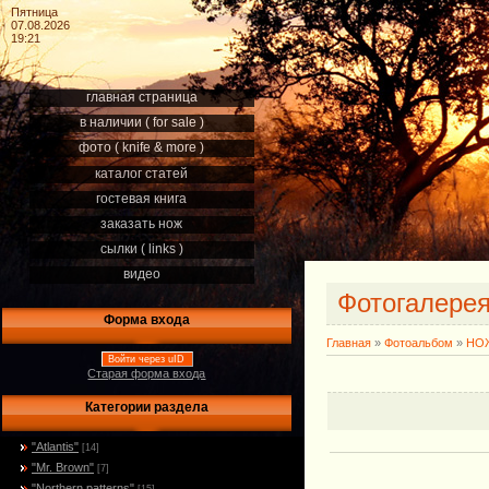
Пятница
07.08.2026
19:21
главная страница
в наличии ( for sale )
фото ( knife & more )
каталог статей
гостевая книга
заказать нож
сылки ( links )
видео
Фотогалере
Форма входа
Главная
»
Фотоальбом
»
НОЖ
Войти через uID
Старая форма входа
Категории раздела
"Atlantis"
[14]
"Mr. Brown"
[7]
"Northern patterns"