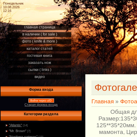
Понедельник
10.08.2026
12:16
главная страница
в наличии ( for sale )
фото ( knife & more )
каталог статей
гостевая книга
заказать нож
сылки ( links )
видео
Фотогал
Форма входа
Главная
»
Фото
Войти через uID
Старая форма входа
Общая дл
Категории раздела
Размер:135*30
125**35*20мм.
"Atlantis"
[14]
мамонта, Цир
"Mr. Brown"
[7]
"Northern patterns"