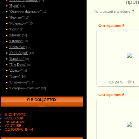
проп
[15]
"Буян"
[13]
"Осенняя фантазия"
Фотографий в альбоме
:
7
[13]
"Фантом"
[15]
"Искрящий"
[10]
Фотография 2
"Бриз"
[9]
"Мокко"
[10]
"Огонёк"
[10]
"Росмаха"
[12]
03.03.2012
“Dark Angel”
[13]
"Калипсо"
[8]
Витали
"The Deep"
[8]
"Дракон"
[9]
"Змей"
[10]
2478
0
"Вторжение"
[12]
"Вечерний охотник"
[10]
Фотография 6
Я В СОЦ.СЕТЯХ
В КОНТАКТЕ
FACEBOOK
03.03.2012
INSTAGRAM
YOUTUBE
Витали
ОДНОКЛАСНИКИ
.