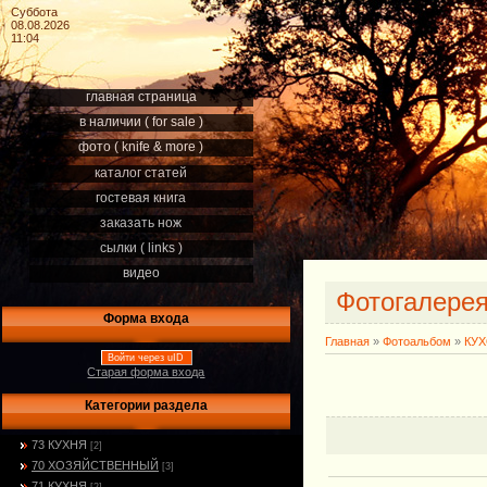
Суббота
08.08.2026
11:04
главная страница
в наличии ( for sale )
фото ( knife & more )
каталог статей
гостевая книга
заказать нож
сылки ( links )
видео
Фотогалере
Форма входа
Главная
»
Фотоальбом
»
КУ
Войти через uID
Старая форма входа
Категории раздела
73 КУХНЯ
[2]
70 ХОЗЯЙСТВЕННЫЙ
[3]
71 КУХНЯ