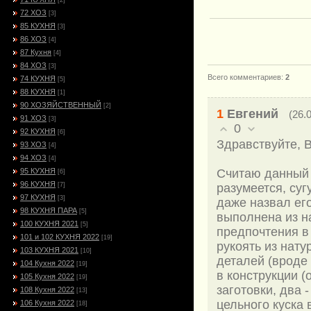
[2]
72 ХОЗ
[3]
85 КУХНЯ
[3]
86 ХОЗ
[4]
87 Кухня
[4]
84 ХОЗ
[3]
Всего комментариев
:
2
74 КУХНЯ
[5]
88 КУХНЯ
[1]
90 ХОЗЯЙСТВЕННЫЙ
[2]
1
Евгений
(26.
91 ХОЗ
[3]
0
92 КУХНЯ
[6]
Здравствуйте, 
93 ХОЗ
[4]
94 ХОЗ
[4]
95 КУХНЯ
Считаю данный н
[6]
96 КУХНЯ
[7]
разумеется, суг
97 КУХНЯ
[3]
даже назвал ег
98 КУХНЯ ПАРА
[5]
выполнена из н
100 КУХНЯ 2021
[5]
предпочтения в
101 и 102 КУХНЯ 2022
[19]
рукоять из нат
103 КУХНЯ 2021
[10]
деталей (вроде 
104 Кухня 2022
[19]
в конструкции (
105 Кухня 2022
[19]
заготовки, два -
108 Кухня 2022
[13]
цельного куска
106 Кухня 2022
[18]