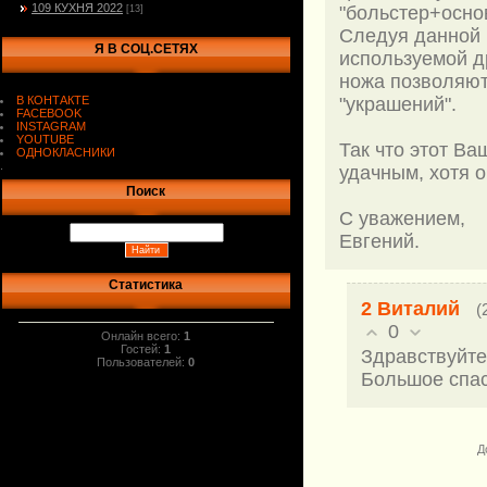
109 КУХНЯ 2022
"больстер+осно
[13]
Следуя данной 
Я В СОЦ.СЕТЯХ
используемой д
ножа позволяют
В КОНТАКТЕ
"украшений".
FACEBOOK
INSTAGRAM
YOUTUBE
Так что этот Ва
ОДНОКЛАСНИКИ
.
удачным, хотя о
Поиск
С уважением,
Евгений.
Статистика
2
Виталий
(
0
Онлайн всего:
1
Гостей:
1
Здравствуйте
Пользователей:
0
Большое спас
Д