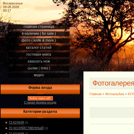
Воскресенье
09.08.2026
00:17
главная страница
в наличии ( for sale )
фото ( knife & more )
каталог статей
гостевая книга
заказать нож
сылки ( links )
видео
Фотогалере
Форма входа
Главная
»
Фотоальбом
»
КУ
Войти через uID
Старая форма входа
Категории раздела
73 КУХНЯ
[2]
70 ХОЗЯЙСТВЕННЫЙ
[3]
71 КУХНЯ