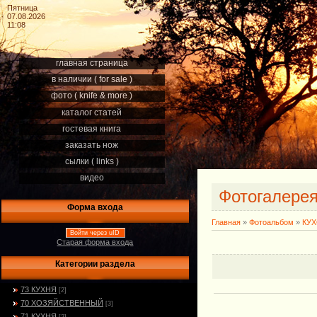
Пятница
07.08.2026
11:08
главная страница
в наличии ( for sale )
фото ( knife & more )
каталог статей
гостевая книга
заказать нож
сылки ( links )
видео
Фотогалере
Форма входа
Главная
»
Фотоальбом
»
КУ
Войти через uID
Старая форма входа
Категории раздела
73 КУХНЯ
[2]
70 ХОЗЯЙСТВЕННЫЙ
[3]
71 КУХНЯ