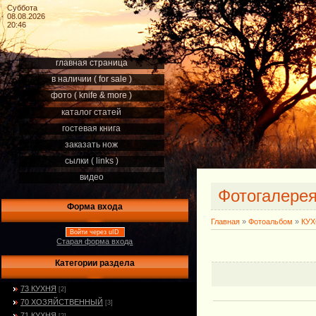
Суббота
08.08.2026
20:46
главная страница
в наличии ( for sale )
фото ( knife & more )
каталог статей
гостевая книга
заказать нож
сылки ( links )
видео
Фотогалере
Форма входа
Главная
»
Фотоальбом
»
КУ
Войти через uID
Старая форма входа
Категории раздела
73 КУХНЯ
[2]
70 ХОЗЯЙСТВЕННЫЙ
[3]
71 КУХНЯ