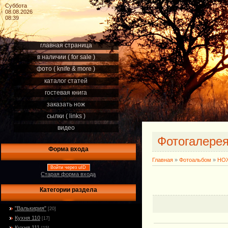
Суббота
08.08.2026
08:39
главная страница
в наличии ( for sale )
фото ( knife & more )
каталог статей
гостевая книга
заказать нож
сылки ( links )
видео
Фотогалере
Форма входа
Главная
»
Фотоальбом
»
НОЖ
Войти через uID
Старая форма входа
Категории раздела
"Валькирия"
[20]
Кухня 110
[17]
Кухня 111