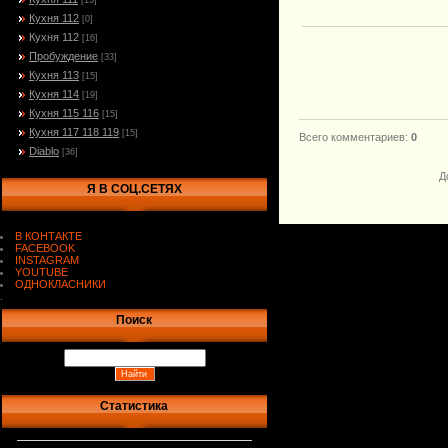
[15]
Кухня 112
[0]
Кухня 112
[16]
Пробуждение
[33]
Кухня 113
[15]
Кухня 114
[19]
Кухня 115 116
[15]
Кухня 117 118 119
[15]
Всего комментариев
:
0
Diablo
[36]
Д
Я В СОЦ.СЕТЯХ
В КОНТАКТЕ
FACEBOOK
INSTAGRAM
YOUTUBE
ОДНОКЛАСНИКИ
.
Поиск
Статистика