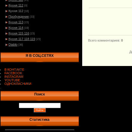
[15]
Кухня 112
[0]
Кухня 112
[16]
Пробуждение
[33]
Кухня 113
[15]
Кухня 114
[19]
Кухня 115 116
[15]
Кухня 117 118 119
[15]
Всего комментариев
:
0
Diablo
[36]
Д
Я В СОЦ.СЕТЯХ
В КОНТАКТЕ
FACEBOOK
INSTAGRAM
YOUTUBE
ОДНОКЛАСНИКИ
.
Поиск
Статистика