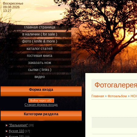
Воскресенье
09.08.2026
13:27
главная страница
в наличии ( for sale )
фото ( knife & more )
каталог статей
гостевая книга
заказать нож
сылки ( links )
видео
Фотогалере
Форма входа
Главная
»
Фотоальбом
»
НОЖ
Войти через uID
Старая форма входа
Категории раздела
"Валькирия"
[20]
Кухня 110
[17]
Кухня 111