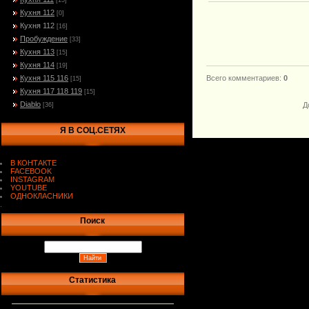
[15]
Кухня 112
[0]
Кухня 112
[16]
Пробуждение
[33]
Кухня 113
[15]
Кухня 114
[19]
Кухня 115 116
Всего комментариев
:
0
[15]
Кухня 117 118 119
[15]
Diablo
Д
[36]
Я В СОЦ.СЕТЯХ
В КОНТАКТЕ
FACEBOOK
INSTAGRAM
YOUTUBE
ОДНОКЛАСНИКИ
.
Поиск
Статистика