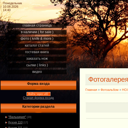
Понедельник
10.08.2026
14:40
главная страница
в наличии ( for sale )
фото ( knife & more )
каталог статей
гостевая книга
заказать нож
сылки ( links )
видео
Фотогалере
Форма входа
Главная
»
Фотоальбом
»
НОЖ
Войти через uID
Старая форма входа
Категории раздела
"Валькирия"
[20]
Кухня 110
[17]
Кухня 111