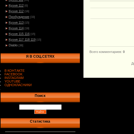
[15]
Кухня 112
[0]
Кухня 112
[16]
Пробуждение
[33]
Кухня 113
[15]
Кухня 114
[19]
Кухня 115 116
[15]
Кухня 117 118 119
[15]
Diablo
[36]
Всего комментариев
:
0
Я В СОЦ.СЕТЯХ
Д
В КОНТАКТЕ
FACEBOOK
INSTAGRAM
YOUTUBE
ОДНОКЛАСНИКИ
.
Поиск
Статистика