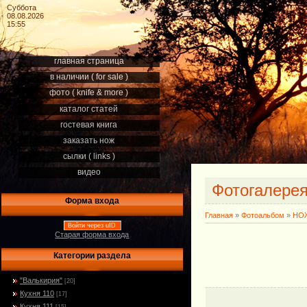
Суббота
08.08.2026
15:55
главная страница
в наличии ( for sale )
фото ( knife & more )
каталог статей
гостевая книга
заказать нож
сылки ( links )
видео
Фотогалере
Форма входа
Главная
»
Фотоальбом
»
НОЖ
Войти через uID
Старая форма входа
Категории раздела
"Валькирия"
[20]
Кухня 110
[17]
Кухня 111