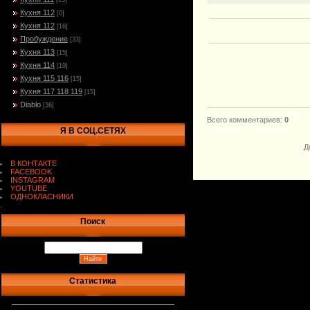
[15]
Кухня 112
[0]
Кухня 112
[16]
Пробуждение
[33]
Кухня 113
[15]
Кухня 114
[19]
Кухня 115 116
[15]
Кухня 117 118 119
[15]
Diablo
[36]
Всего комментариев
:
0
Я В СОЦ.СЕТЯХ
Д
В КОНТАКТЕ
FACEBOOK
INSTAGRAM
YOUTUBE
ОДНОКЛАСНИКИ
.
Поиск
Статистика