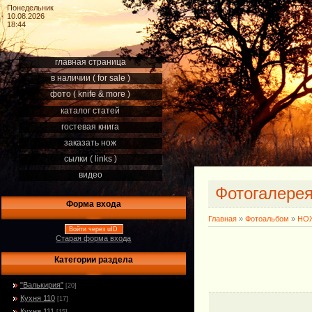
Понедельник
10.08.2026
18:44
главная страница
в наличии ( for sale )
фото ( knife & more )
каталог статей
гостевая книга
заказать нож
сылки ( links )
видео
Фотогалере
Форма входа
Главная
»
Фотоальбом
»
НОЖ
Войти через uID
Старая форма входа
Категории раздела
"Валькирия"
[20]
Кухня 110
[17]
Кухня 111