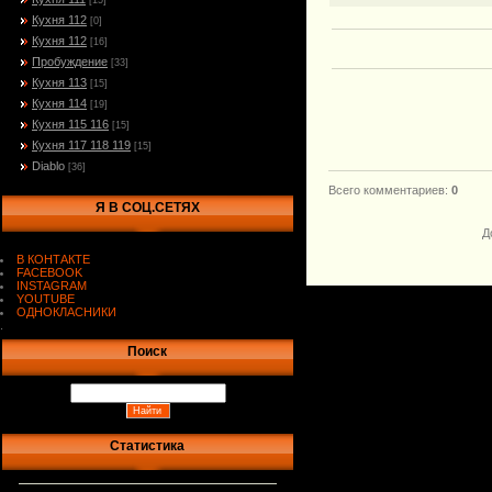
[15]
Кухня 112
[0]
Кухня 112
[16]
Пробуждение
[33]
Кухня 113
[15]
Кухня 114
[19]
Кухня 115 116
[15]
Кухня 117 118 119
[15]
Diablo
[36]
Всего комментариев
:
0
Я В СОЦ.СЕТЯХ
Д
В КОНТАКТЕ
FACEBOOK
INSTAGRAM
YOUTUBE
ОДНОКЛАСНИКИ
.
Поиск
Статистика