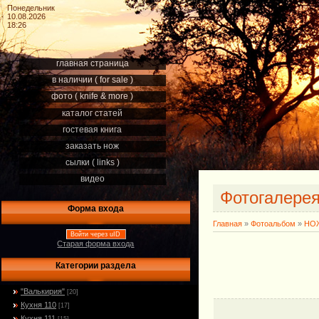
Понедельник
10.08.2026
18:26
главная страница
в наличии ( for sale )
фото ( knife & more )
каталог статей
гостевая книга
заказать нож
сылки ( links )
видео
Фотогалере
Форма входа
Главная
»
Фотоальбом
»
НОЖ
Войти через uID
Старая форма входа
Категории раздела
"Валькирия"
[20]
Кухня 110
[17]
Кухня 111