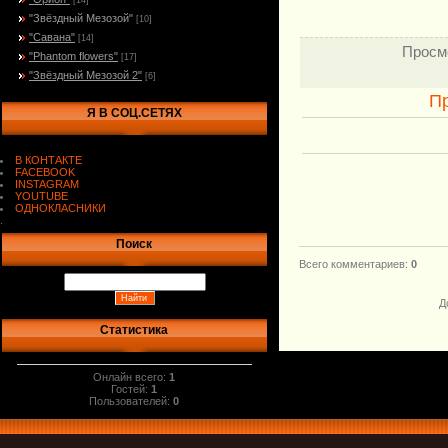
[14]
"Звёздный Мезозой"
[10]
"Савана"
[14]
Просм
"Phantom flowers"
[17]
"Звёздный Мезозой 2"
[6]
П
Я В СОЦ.СЕТЯХ
В КОНТАКТЕ
FACEBOOK
INSTAGRAM
YOUTUBE
ОДНОКЛАСНИКИ
.
Поиск
Всего комментариев
:
0
Д
Статистика
Онлайн всего:
1
Гостей:
1
Пользователей:
0