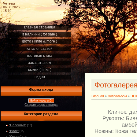
Четверг
06.08.2026
15:19
главная страница
в наличии ( for sale )
фото ( knife & more )
каталог статей
гостевая книга
заказать нож
сылки ( links )
видео
Фотогалере
Форма входа
Главная
»
Фотоальбом
»
НОЖ
Войти через uID
Старая форма входа
Клинок: да
Категории раздела
Рукоять: Бив
амбой
"Палеолит"
[15]
Ножны: Кожа те
"Волк"
[15]
"Орион"