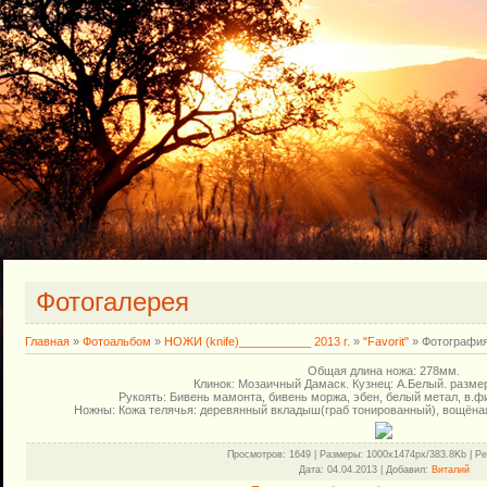
Фотогалерея
Главная
»
Фотоальбом
»
НОЖИ (knife)___________ 2013 г.
»
"Favorit"
» Фотография
Общая длина ножа: 278мм.
Клинок: Мозаичный Дамаск. Кузнец: А.Белый. размер
Рукоять: Бивень мамонта, бивень моржа, эбен, белый метал, в.ф
Ножны: Кожа телячья: деревянный вкладыш(граб тонированный), вощёная 
Просмотров
: 1649 |
Размеры
: 1000x1474px/383.8Kb |
Ре
Дата
: 04.04.2013 |
Добавил
:
Виталий