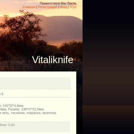
Приветствую Вас
Гость
Главная
|
Регистрация
|
Вход
|
RSS
Vitaliknife
 8
: 140*32*4,6мм.
ибра. Размер: 138*37*22,5мм.
нить, тиснение, покраска, пропитка.
йтинг
: 0.0/0