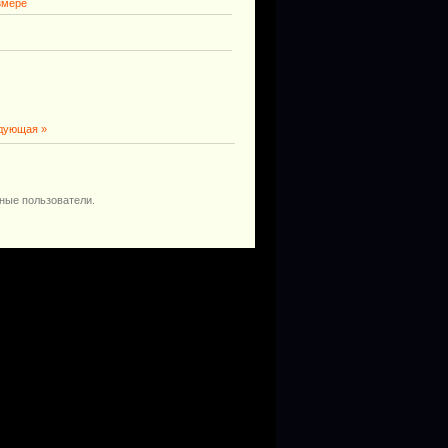
змере
дующая »
ные пользователи.