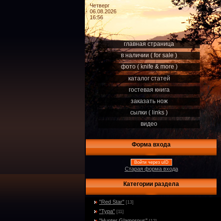
Четверг
06.08.2026
16:56
главная страница
в наличии ( for sale )
фото ( knife & more )
каталог статей
гостевая книга
заказать нож
сылки ( links )
видео
Форма входа
Войти через uID
Старая форма входа
Категории раздела
"Red Star"
[13]
"Тура"
[11]
"Hunter Glamorous"