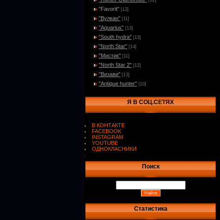
[12]
"Favorit"
[12]
"Вулкан"
[11]
"Aquarius"
[13]
"South hydra"
[13]
"North Star"
[14]
"Мистик"
[11]
"North Star 2"
[12]
"Визави"
[13]
"Antique hunter"
[10]
Я В СОЦ.СЕТЯХ
В КОНТАКТЕ
FACEBOOK
INSTAGRAM
YOUTUBE
ОДНОКЛАСНИКИ
.
Поиск
Статистика