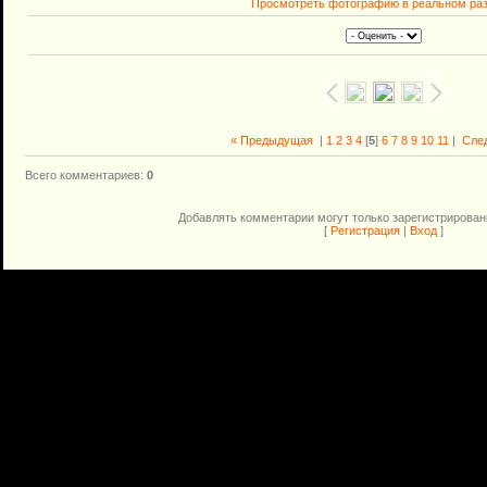
Просмотреть фотографию в реальном ра
« Предыдущая
|
1
2
3
4
[
5
]
6
7
8
9
10
11
|
Сле
Всего комментариев
:
0
Добавлять комментарии могут только зарегистрирован
[
Регистрация
|
Вход
]