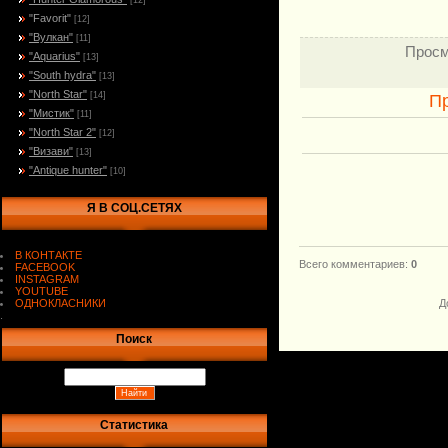
[12]
"Favorit"
[12]
"Вулкан"
[11]
Просм
"Aquarius"
[13]
"South hydra"
[13]
"North Star"
[14]
П
"Мистик"
[11]
"North Star 2"
[12]
"Визави"
[13]
"Antique hunter"
[10]
Я В СОЦ.СЕТЯХ
В КОНТАКТЕ
Всего комментариев
:
0
FACEBOOK
INSTAGRAM
YOUTUBE
ОДНОКЛАСНИКИ
Д
.
Поиск
Статистика