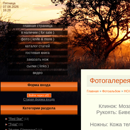
Пятница
07.08.2026
16:28
главная страница
в наличии ( for sale )
фото ( knife & more )
каталог статей
гостевая книга
заказать нож
сылки ( links )
видео
Фотогалере
Форма входа
Главная
»
Фотоальбом
»
НОЖ
Войти через uID
Старая форма входа
Клинок: Моз
Категории раздела
Рукоять: Бив
"Red Star"
[13]
Ножны: Кожа те
"Тура"
[11]
"Hunter Glamorous"