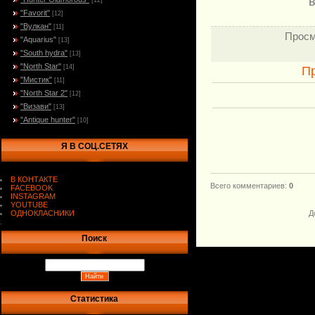
в
[12]
"Favorit"
[12]
"Вулкан"
[11]
Просм
"Aquarius"
[13]
"South hydra"
[13]
"North Star"
[14]
П
"Мистик"
[11]
"North Star 2"
[12]
"Визави"
[13]
"Antique hunter"
[10]
Я В СОЦ.СЕТЯХ
В КОНТАКТЕ
Всего комментариев
:
0
FACEBOOK
INSTAGRAM
YOUTUBE
ОДНОКЛАСНИКИ
Д
.
Поиск
Статистика