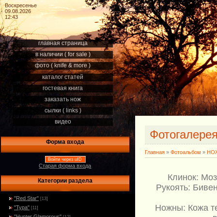
Воскресенье
09.08.2026
12:43
главная страница
в наличии ( for sale )
фото ( knife & more )
каталог статей
гостевая книга
заказать нож
сылки ( links )
видео
Фотогалере
Форма входа
Главная
»
Фотоальбом
»
НОЖ
Войти через uID
Старая форма входа
Клинок: Моз
Категории раздела
Рукоять: Биве
"Red Star"
[13]
Ножны: Кожа т
"Тура"
[11]
"Hunter Glamorous"