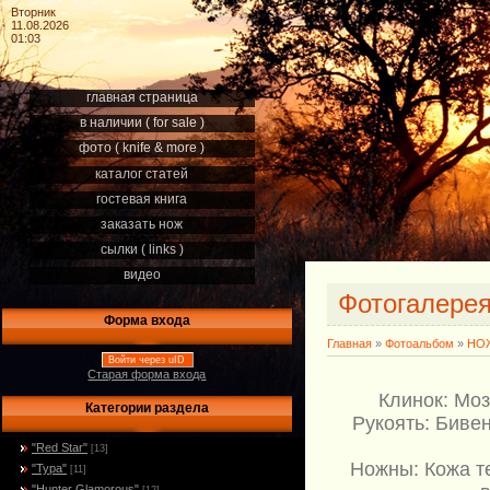
Вторник
11.08.2026
01:03
главная страница
в наличии ( for sale )
фото ( knife & more )
каталог статей
гостевая книга
заказать нож
сылки ( links )
видео
Фотогалере
Форма входа
Главная
»
Фотоальбом
»
НОЖ
Войти через uID
Старая форма входа
Клинок: Моз
Категории раздела
Рукоять: Биве
"Red Star"
[13]
Ножны: Кожа т
"Тура"
[11]
"Hunter Glamorous"