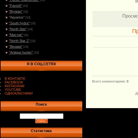
в
[12]
"Favorit"
[12]
"Вулкан"
[11]
Просмо
"Aquarius"
[13]
"South hydra"
[13]
"North Star"
[14]
П
"Мистик"
[11]
"North Star 2"
[12]
"Визави"
[13]
"Antique hunter"
[10]
Я В СОЦ.СЕТЯХ
В КОНТАКТЕ
Всего комментариев
:
0
FACEBOOK
INSTAGRAM
YOUTUBE
ОДНОКЛАСНИКИ
Д
.
Поиск
Статистика