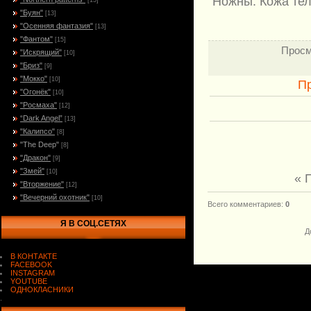
Ножны: Кожа тел
[15]
"Буян"
[13]
"Осенняя фантазия"
[13]
"Фантом"
[15]
Просм
"Искрящий"
[10]
"Бриз"
[9]
"Мокко"
[10]
П
"Огонёк"
[10]
"Росмаха"
[12]
“Dark Angel”
[13]
"Калипсо"
[8]
"The Deep"
[8]
"Дракон"
[9]
"Змей"
[10]
« 
"Вторжение"
[12]
"Вечерний охотник"
[10]
Всего комментариев
:
0
Я В СОЦ.СЕТЯХ
Д
В КОНТАКТЕ
FACEBOOK
INSTAGRAM
YOUTUBE
ОДНОКЛАСНИКИ
.