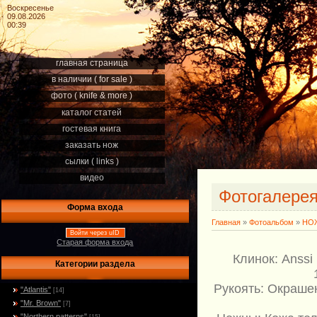
Воскресенье
09.08.2026
00:39
главная страница
в наличии ( for sale )
фото ( knife & more )
каталог статей
гостевая книга
заказать нож
сылки ( links )
видео
Фотогалере
Форма входа
Главная
»
Фотоальбом
»
НОЖ
Войти через uID
Старая форма входа
Клинок: Anssi
Категории раздела
Рукоять: Окраше
"Atlantis"
[14]
"Mr. Brown"
[7]
"Northern patterns"