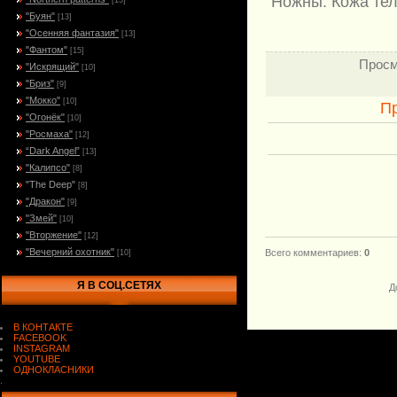
Ножны: Кожа тел
[15]
"Буян"
[13]
"Осенняя фантазия"
[13]
"Фантом"
[15]
Просм
"Искрящий"
[10]
"Бриз"
[9]
"Мокко"
[10]
П
"Огонёк"
[10]
"Росмаха"
[12]
“Dark Angel”
[13]
"Калипсо"
[8]
"The Deep"
[8]
"Дракон"
[9]
"Змей"
[10]
"Вторжение"
[12]
"Вечерний охотник"
Всего комментариев
:
0
[10]
Я В СОЦ.СЕТЯХ
Д
В КОНТАКТЕ
FACEBOOK
INSTAGRAM
YOUTUBE
ОДНОКЛАСНИКИ
.