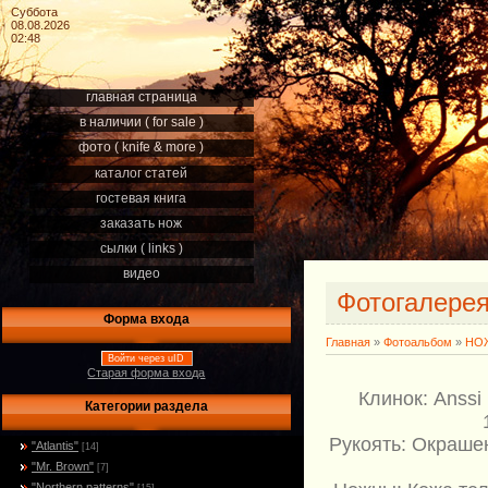
Суббота
08.08.2026
02:48
главная страница
в наличии ( for sale )
фото ( knife & more )
каталог статей
гостевая книга
заказать нож
сылки ( links )
видео
Фотогалере
Форма входа
Главная
»
Фотоальбом
»
НОЖ
Войти через uID
Старая форма входа
Клинок: Anssi
Категории раздела
Рукоять: Окраше
"Atlantis"
[14]
"Mr. Brown"
[7]
"Northern patterns"