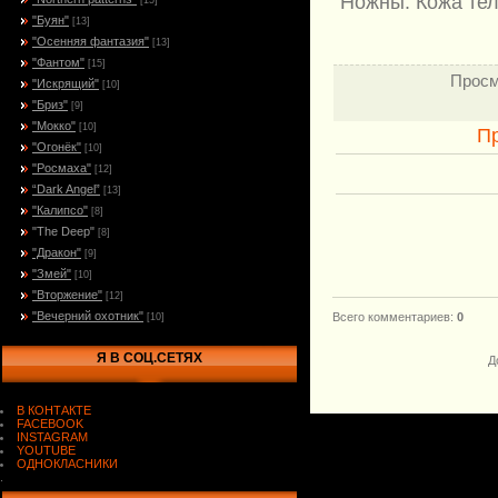
Ножны: Кожа тел
[15]
"Буян"
[13]
"Осенняя фантазия"
[13]
"Фантом"
[15]
Просм
"Искрящий"
[10]
"Бриз"
[9]
"Мокко"
[10]
П
"Огонёк"
[10]
"Росмаха"
[12]
“Dark Angel”
[13]
"Калипсо"
[8]
"The Deep"
[8]
"Дракон"
[9]
"Змей"
[10]
"Вторжение"
[12]
"Вечерний охотник"
Всего комментариев
:
0
[10]
Я В СОЦ.СЕТЯХ
Д
В КОНТАКТЕ
FACEBOOK
INSTAGRAM
YOUTUBE
ОДНОКЛАСНИКИ
.