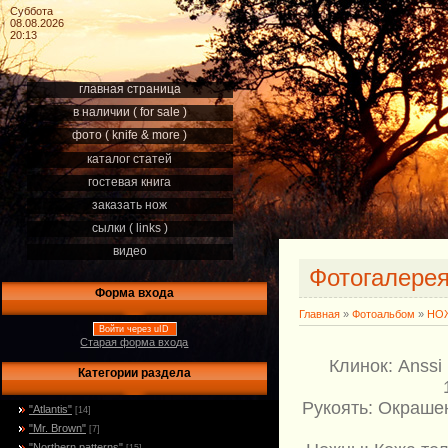
Суббота
08.08.2026
20:13
главная страница
в наличии ( for sale )
фото ( knife & more )
каталог статей
гостевая книга
заказать нож
сылки ( links )
видео
Фотогалере
Форма входа
Главная
»
Фотоальбом
»
НОЖ
Войти через uID
Старая форма входа
Клинок: Anssi
Категории раздела
Рукоять: Окраше
"Atlantis"
[14]
"Mr. Brown"
[7]
"Northern patterns"