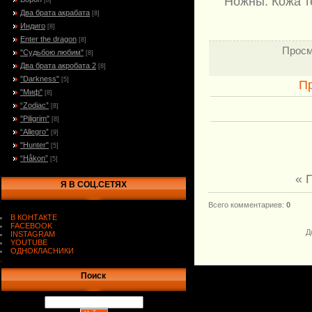
Ножны: Кожа т
[8]
Два брата акрабата
[8]
Индиго
[8]
Enter the dragon
[8]
Просм
"Судьбою любим"
[8]
Два брата акробата 2
[8]
"Darkness"
[5]
П
"Миф"
[8]
“Zodiac”
[8]
"Piligrim"
[8]
“Allegro”
[9]
"Hunter"
[5]
“Håkon”
[5]
« 
Я В СОЦ.СЕТЯХ
Всего комментариев
:
0
В КОНТАКТЕ
FACEBOOK
Д
INSTAGRAM
YOUTUBE
ОДНОКЛАСНИКИ
.
Поиск