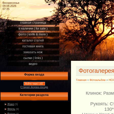
Воскресенье
09.08.2026
07:35
главная страница
в наличии ( for sale )
фото ( knife & more )
каталог статей
гостевая книга
заказать нож
сылки ( links )
видео
Фотогалере
Форма входа
Главная
»
Фотоальбом
»
НОЖ
Войти через uID
Старая форма входа
Клинок: Разм
Категории раздела
Рукоять: С
Жако
[5]
130*
Ферзь
[8]
Ворон