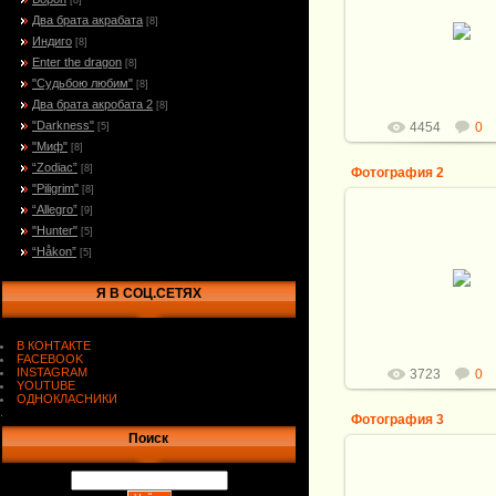
[8]
20.10.2010
Два брата акрабата
[8]
Индиго
[8]
Витали
Enter the dragon
[8]
"Судьбою любим"
[8]
Два брата акробата 2
[8]
"Darkness"
4454
0
[5]
"Миф"
[8]
“Zodiac”
[8]
Фотография 2
"Piligrim"
[8]
“Allegro”
[9]
"Hunter"
[5]
“Håkon”
[5]
20.10.2010
Я В СОЦ.СЕТЯХ
Витали
В КОНТАКТЕ
FACEBOOK
INSTAGRAM
3723
0
YOUTUBE
ОДНОКЛАСНИКИ
.
Фотография 3
Поиск