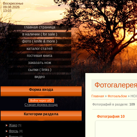
Воскресенье
09.08.2026
13:03
главная страница
в наличии ( for sale )
фото ( knife & more )
каталог статей
гостевая книга
заказать нож
сылки ( links )
видео
Фотогалере
Форма входа
Главная
»
Фотоальбом
» НОЖ
Войти через uID
Фотографий в разделе
:
109
Старая форма входа
Категории раздела
Фотография 10
Жако
[5]
Ферзь
[8]
Ворон