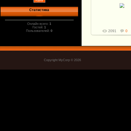
Клинок: Ламинат (ШХ1
Кузнец: Д.Шевченко.
Статистика
137*27*4мм. клин по о
Витали
Онлайн всего:
1
Гостей:
1
Пользователей:
0
2091
0
Copyright MyCorp © 2026