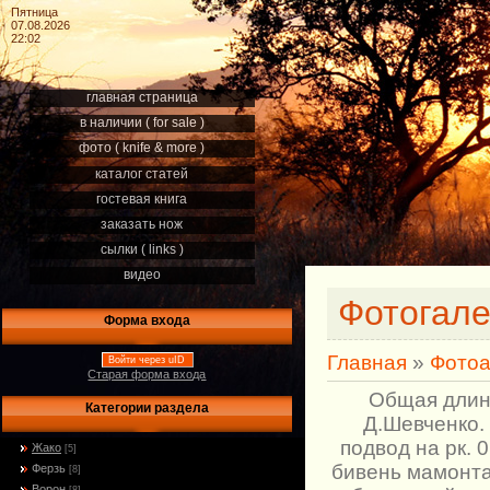
Пятница
07.08.2026
22:02
главная страница
в наличии ( for sale )
фото ( knife & more )
каталог статей
гостевая книга
заказать нож
сылки ( links )
видео
Фотогал
Форма входа
Главная
»
Фото
Войти через uID
Старая форма входа
Общая длинн
Категории раздела
Д.Шевченко. 
подвод на рк. 
Жако
[5]
бивень мамонта
Ферзь
[8]
Ворон