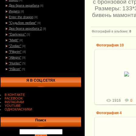
с бронзовой ст
[8]
Два брата акрабата
[8]
Размеры: 133*
Индиго
[8]
бивень мамонтал
Enter the dragon
[8]
"Судьбою любим"
[8]
Два брата акробата 2
[8]
Фотографий в альбоме
:
8
"Darkness"
[5]
"Миф"
[8]
Фотография 10
“Zodiac”
[8]
"Piligrim"
[8]
“Allegro”
[9]
18.02.2010
"Hunter"
[5]
Общая длинна - 
“Håkon”
[5]
Клинок: Ламинат (ШХ1
Кузнец: Д.Шевченко.
Я В СОЦ.СЕТЯХ
137*27*4мм. клин по о
Витали
В КОНТАКТЕ
FACEBOOK
1916
0
INSTAGRAM
YOUTUBE
ОДНОКЛАСНИКИ
Фотография 4
.
Поиск
18.02.2010
Общая длинна - 