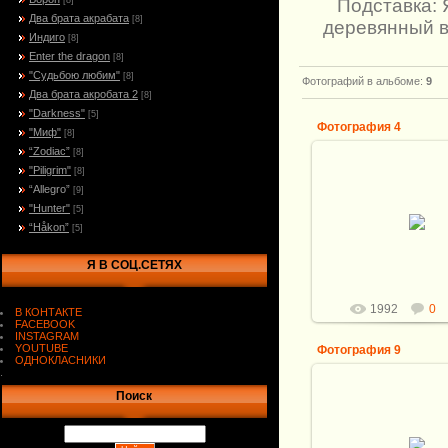
Подставка: 
[8]
Два брата акрабата
[8]
деревянный в
Индиго
[8]
Enter the dragon
[8]
"Судьбою любим"
[8]
Фотографий в альбоме
:
9
Два брата акробата 2
[8]
"Darkness"
[5]
Фотография 4
"Миф"
[8]
“Zodiac”
[8]
"Piligrim"
[8]
“Allegro”
[9]
13.09.2010
"Hunter"
[5]
“Håkon”
[5]
Витали
Я В СОЦ.СЕТЯХ
1992
0
В КОНТАКТЕ
FACEBOOK
INSTAGRAM
YOUTUBE
Фотография 9
ОДНОКЛАСНИКИ
.
Поиск
13.09.2010