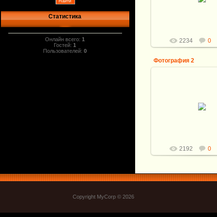
Витали
Статистика
Онлайн всего:
1
2234
0
Гостей:
1
Пользователей:
0
Фотография 2
13.09.2010
Витали
2192
0
Copyright MyCorp © 2026