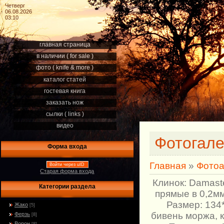
Четверг
06.08.2026
03:10
главная страница
в наличии ( for sale )
фото ( knife & more )
каталог статей
гостевая книга
заказать нож
сылки ( links )
видео
Фотогал
Форма входа
Главная
»
Фото
Войти через uID
Старая форма входа
Клинок: Damast
Категории раздела
прямые в 0,2мм
Размер: 134
Жако
[5]
бивень моржа, 
Ферзь
[8]
Ворон