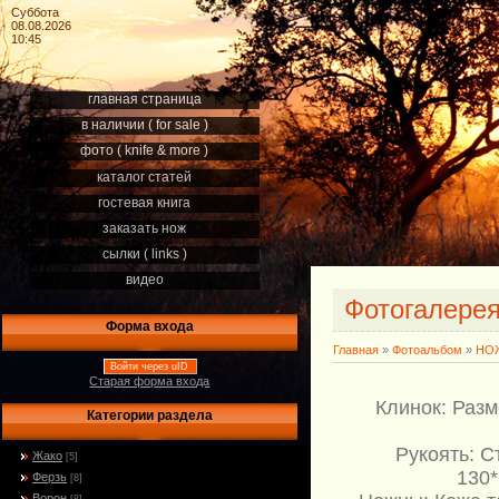
Суббота
08.08.2026
10:45
главная страница
в наличии ( for sale )
фото ( knife & more )
каталог статей
гостевая книга
заказать нож
сылки ( links )
видео
Фотогалере
Форма входа
Главная
»
Фотоальбом
»
НОЖ
Войти через uID
Старая форма входа
Клинок: Разм
Категории раздела
Рукоять: С
Жако
[5]
130*
Ферзь
[8]
Ворон