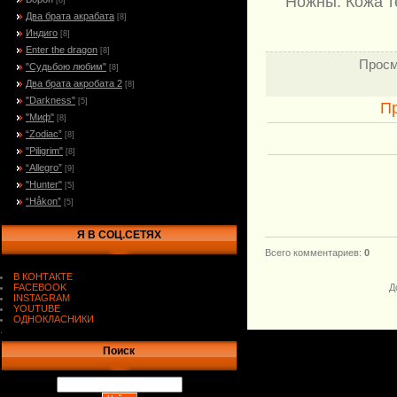
Ножны: Кожа т
[8]
Два брата акрабата
[8]
Индиго
[8]
Enter the dragon
[8]
Просм
"Судьбою любим"
[8]
Два брата акробата 2
[8]
"Darkness"
[5]
П
"Миф"
[8]
“Zodiac”
[8]
"Piligrim"
[8]
“Allegro”
[9]
"Hunter"
[5]
“Håkon”
[5]
Я В СОЦ.СЕТЯХ
Всего комментариев
:
0
В КОНТАКТЕ
FACEBOOK
Д
INSTAGRAM
YOUTUBE
ОДНОКЛАСНИКИ
.
Поиск