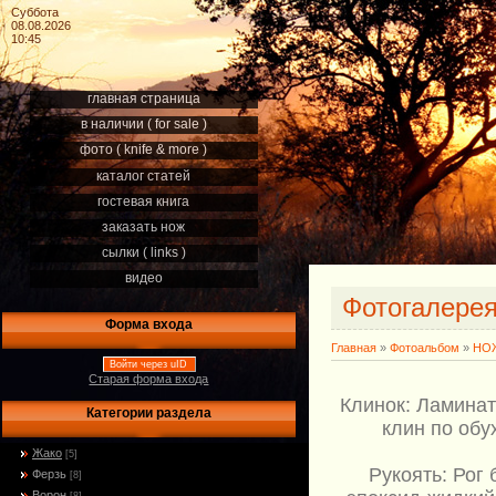
Суббота
08.08.2026
10:45
главная страница
в наличии ( for sale )
фото ( knife & more )
каталог статей
гостевая книга
заказать нож
сылки ( links )
видео
Фотогалере
Форма входа
Главная
»
Фотоальбом
»
НОЖ
Войти через uID
Старая форма входа
Клинок: Ламинат
Категории раздела
клин по обу
Жако
[5]
Рукоять: Рог
Ферзь
[8]
Ворон