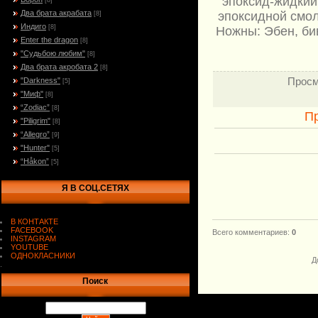
эпоксид-жидкий
[8]
Два брата акрабата
эпоксидной смол
[8]
Индиго
[8]
Ножны: Эбен, би
Enter the dragon
[8]
"Судьбою любим"
[8]
Два брата акробата 2
[8]
Просм
"Darkness"
[5]
"Миф"
[8]
“Zodiac”
[8]
П
"Piligrim"
[8]
“Allegro”
[9]
"Hunter"
[5]
“Håkon”
[5]
Я В СОЦ.СЕТЯХ
В КОНТАКТЕ
FACEBOOK
Всего комментариев
:
0
INSTAGRAM
YOUTUBE
ОДНОКЛАСНИКИ
Д
.
Поиск