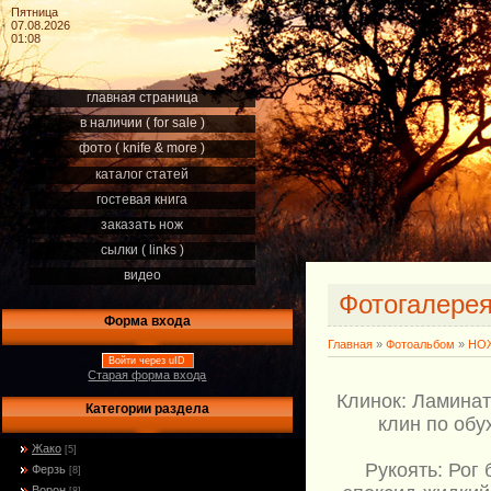
Пятница
07.08.2026
01:08
главная страница
в наличии ( for sale )
фото ( knife & more )
каталог статей
гостевая книга
заказать нож
сылки ( links )
видео
Фотогалере
Форма входа
Главная
»
Фотоальбом
»
НОЖ
Войти через uID
Старая форма входа
Клинок: Ламинат
Категории раздела
клин по обу
Жако
[5]
Рукоять: Рог
Ферзь
[8]
Ворон