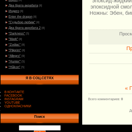
эпоксид-жидкий
[8]
Два брата акрабата
эпоксидной смол
[8]
Индиго
[8]
Ножны: Эбен, би
Enter the dragon
[8]
"Судьбою любим"
[8]
Два брата акробата 2
[8]
Просм
"Darkness"
[5]
"Миф"
[8]
“Zodiac”
[8]
П
"Piligrim"
[8]
“Allegro”
[9]
"Hunter"
[5]
“Håkon”
[5]
Я В СОЦ.СЕТЯХ
« 
В КОНТАКТЕ
FACEBOOK
INSTAGRAM
Всего комментариев
:
0
YOUTUBE
ОДНОКЛАСНИКИ
.
Д
Поиск