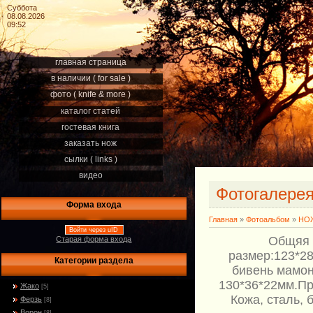
Суббота
08.08.2026
09:52
главная страница
в наличии ( for sale )
фото ( knife & more )
каталог статей
гостевая книга
заказать нож
сылки ( links )
видео
Фотогалере
Форма входа
Главная
»
Фотоальбом
»
НОЖ
Войти через uID
Общяя д
Старая форма входа
размер:123*28
Категории раздела
бивень мамон
130*36*22мм.Пр
Жако
[5]
Кожа, сталь,
Ферзь
[8]
Ворон