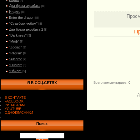
[8]
Два брата акрабата
[8]
Индиго
[8]
Просм
Enter the dragon
[8]
"Судьбою любим"
[8]
Два брата акробата 2
[8]
П
"Darkness"
[5]
"Миф"
[8]
“Zodiac”
[8]
"Piligrim"
[8]
“Allegro”
[9]
"Hunter"
[5]
“Håkon”
[5]
Я В СОЦ.СЕТЯХ
Всего комментариев
:
0
Д
В КОНТАКТЕ
FACEBOOK
INSTAGRAM
YOUTUBE
ОДНОКЛАСНИКИ
.
Поиск