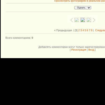
Просмотреть фотографию в реальном ра
« Предыдущая
| [
1
]
2
3
4
5
6
7
8
|
Следую
Всего комментариев
:
0
Добавлять комментарии могут только зарегистрирован
[
Регистрация
|
Вход
]