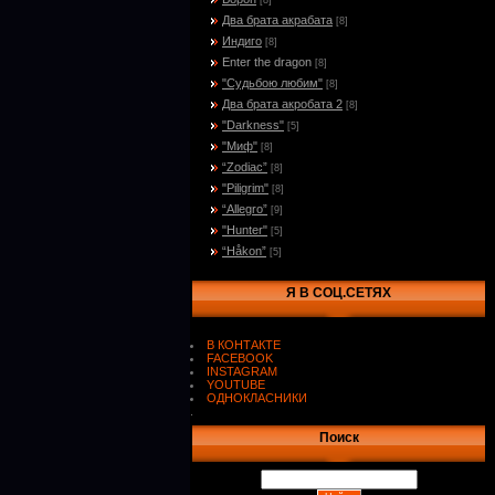
[8]
Два брата акрабата
[8]
Индиго
[8]
Enter the dragon
[8]
"Судьбою любим"
[8]
Два брата акробата 2
[8]
"Darkness"
[5]
"Миф"
[8]
“Zodiac”
[8]
"Piligrim"
[8]
“Allegro”
[9]
"Hunter"
[5]
“Håkon”
[5]
Я В СОЦ.СЕТЯХ
В КОНТАКТЕ
FACEBOOK
INSTAGRAM
YOUTUBE
ОДНОКЛАСНИКИ
.
Поиск