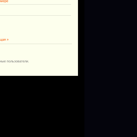
змере
щая »
ные пользователи.