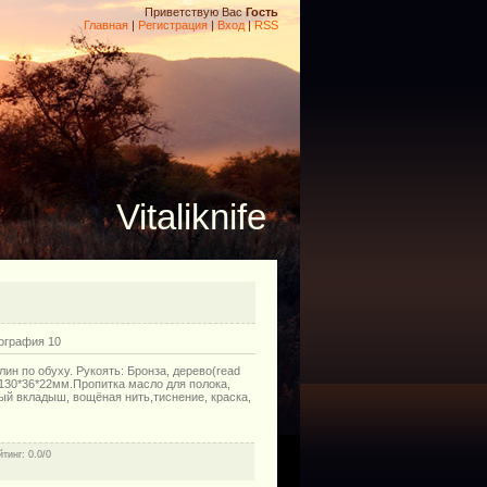
Приветствую Вас
Гость
Главная
|
Регистрация
|
Вход
|
RSS
Vitaliknife
ография 10
ин по обуху. Рукоять: Бронза, дерево(read
 130*36*22мм.Пропитка масло для полока,
вый вкладыш, вощёная нить,тиснение, краска,
йтинг
: 0.0/0