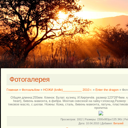
Фотогалерея
Главная
»
Фотоальбом
»
НОЖИ (knife)___________ 2010 г.
»
Enter the dragon
» Фот
Общяя длинна:255мм. Клинок: Булат. кузнец: И.Кирпичёв. размер:123*28*4мм. кл
heart), бивень мамонта, в.фибра. Монтаж сквозной на гайку+эпоксид.Размер:
тиковое масло, с.шелак. Ножны: Кожа, сталь, бивень мамонта, латунь, пластико
пропитка
Просмотров
: 1912 |
Размеры
: 1500x863px/135.3Kb |
Ре
Дата
: 10.04.2010 |
Добавил
:
Виталий