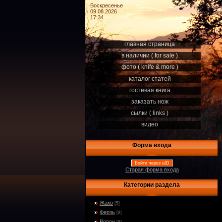
Воскресенье
09.08.2026
17:34
главная страница
в наличии ( for sale )
фото ( knife & more )
каталог статей
гостевая книга
заказать нож
сылки ( links )
видео
Форма входа
Войти через uID
Старая форма входа
Категории раздела
Жако
[5]
Ферзь
[8]
Ворон