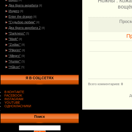
Ножны : Кожа
[8]
Два брата акрабата
вощён
[8]
Индиго
[8]
Enter the dragon
[8]
Просм
"Судьбою любим"
[8]
Два брата акробата 2
[8]
"Darkness"
[5]
П
"Миф"
[8]
“Zodiac”
[8]
"Piligrim"
[8]
“Allegro”
[9]
"Hunter"
[5]
“Håkon”
[5]
Я В СОЦ.СЕТЯХ
Всего комментариев
:
0
В КОНТАКТЕ
FACEBOOK
Д
INSTAGRAM
YOUTUBE
ОДНОКЛАСНИКИ
.
Поиск