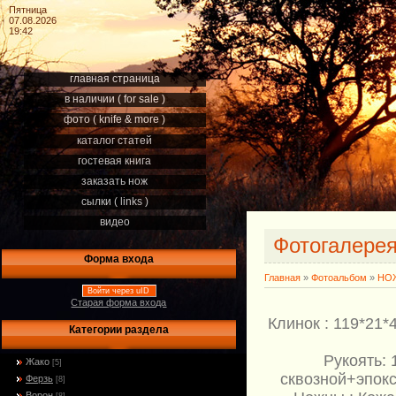
Пятница
07.08.2026
19:42
главная страница
в наличии ( for sale )
фото ( knife & more )
каталог статей
гостевая книга
заказать нож
сылки ( links )
видео
Фотогалере
Форма входа
Главная
»
Фотоальбом
»
НОЖ
Войти через uID
Старая форма входа
Клинок : 119*21
Категории раздела
Рукоять:
Жако
[5]
сквозной+эпокси
Ферзь
[8]
Ворон