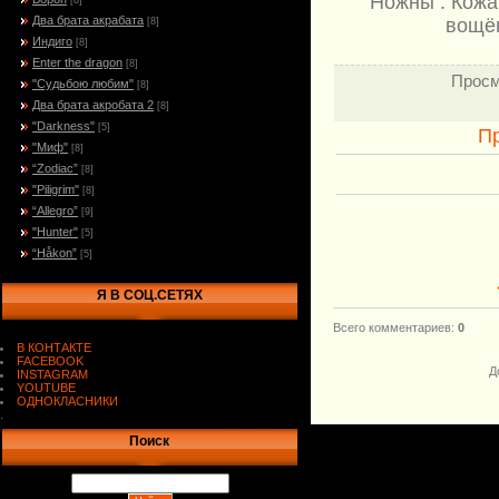
Ножны : Кожа
[8]
Два брата акрабата
вощён
[8]
Индиго
[8]
Enter the dragon
[8]
Просм
"Судьбою любим"
[8]
Два брата акробата 2
[8]
"Darkness"
[5]
П
"Миф"
[8]
“Zodiac”
[8]
"Piligrim"
[8]
“Allegro”
[9]
"Hunter"
[5]
“Håkon”
[5]
Я В СОЦ.СЕТЯХ
Всего комментариев
:
0
В КОНТАКТЕ
FACEBOOK
Д
INSTAGRAM
YOUTUBE
ОДНОКЛАСНИКИ
.
Поиск