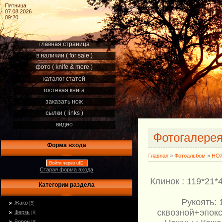
Пятница
07.08.2026
09:20
главная страница
в наличии ( for sale )
фото ( knife & more )
каталог статей
гостевая книга
заказать нож
сылки ( links )
видео
Фотогалере
Форма входа
Главная
»
Фотоальбом
»
НОЖ
Войти через uID
Старая форма входа
Клинок : 119*21
Категории раздела
Рукоять:
Жако
[5]
сквозной+эпокси
Ферзь
[8]
Ворон