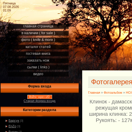
Пятница
07.08.2026
01:09
главная страница
в наличии ( for sale )
фото ( knife & more )
каталог статей
гостевая книга
заказать нож
сылки ( links )
видео
Фотогалере
Форма входа
Главная
»
Фотоальбом
»
НОЖ
Войти через uID
Клинок - дамасс
Старая форма входа
режущая кромк
Категории раздела
ширина клинка: 2
Рукоять: - 12
Барсук
[3]
EnZo
[3]
Буран