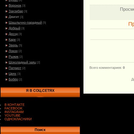
[2]
Воронок
[3]
Просм
Занзибар
[3]
Джигит
[3]
Шашлычно-парадный
П
[5]
Добрый
[3]
Дрозд
[3]
Каре
[3]
Зверь
[5]
Локон
[2]
Рыжик
[2]
Шоколадный заяц
[2]
Всего комментариев
:
0
Патриот
[2]
Цвях
[3]
Бобёр
Д
[2]
Я В СОЦ.СЕТЯХ
В КОНТАКТЕ
FACEBOOK
INSTAGRAM
YOUTUBE
ОДНОКЛАСНИКИ
.
Поиск