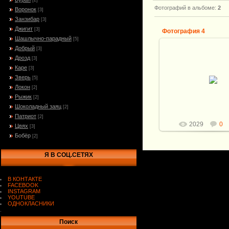
[2]
Фотографий в альбоме
:
2
Воронок
[3]
Занзибар
[3]
Джигит
[3]
Фотография 4
Шашлычно-парадный
[5]
Добрый
[3]
19.10.2009
Дрозд
[3]
Клинок: Дамаск. 
Каре
[3]
120*27*4мм Кузнец А.
Зверь
[5]
стали: Дамасская ст
Локон
У7, 4Х2Н4МФ, 4
[2]
твердость р.
Рыжик
[2]
Витали
Шоколадный заяц
[2]
Патриот
[2]
2029
0
Цвях
[3]
Бобёр
[2]
Я В СОЦ.СЕТЯХ
В КОНТАКТЕ
FACEBOOK
INSTAGRAM
YOUTUBE
ОДНОКЛАСНИКИ
.
Поиск