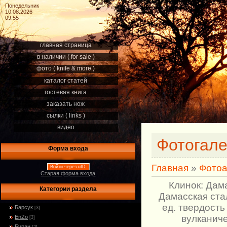
Понедельник
10.08.2026
09:55
главная страница
в наличии ( for sale )
фото ( knife & more )
каталог статей
гостевая книга
заказать нож
сылки ( links )
видео
Фотогал
Форма входа
Главная
»
Фото
Войти через uID
Старая форма входа
Клинок: Дам
Категории раздела
Дамасская ста
ед. твердость 
Барсук
[3]
вулканиче
EnZo
[3]
Буран