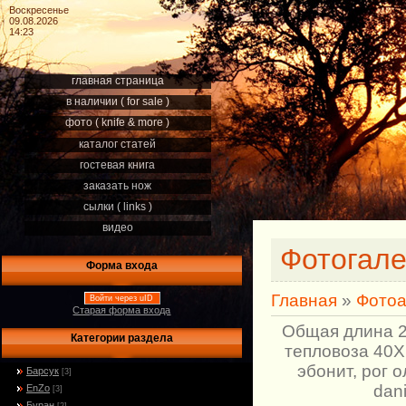
Воскресенье
09.08.2026
14:23
главная страница
в наличии ( for sale )
фото ( knife & more )
каталог статей
гостевая книга
заказать нож
сылки ( links )
видео
Фотогал
Форма входа
Главная
»
Фото
Войти через uID
Старая форма входа
Общая длина 2
Категории раздела
тепловоза 40Х
эбонит, рог 
Барсук
[3]
dani
EnZo
[3]
Буран