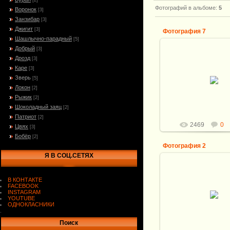
[2]
Фотографий в альбоме
:
5
Воронок
[3]
Занзибар
[3]
Джигит
[3]
Фотография 7
Шашлычно-парадный
[5]
Добрый
[3]
20.10.2009
Дрозд
[3]
Общая длина 295мм
Каре
[3]
155*40*2,4мм Сталь -
Зверь
[5]
клапан с тепловоза
Локон
Рукоять - 140*37*21м
[2]
бе...
Рыжик
[2]
Витали
Шоколадный заяц
[2]
Патриот
[2]
2469
0
Цвях
[3]
Бобёр
[2]
Фотография 2
Я В СОЦ.СЕТЯХ
20.10.2009
В КОНТАКТЕ
Общая длина 295мм
FACEBOOK
155*40*2,4мм Сталь -
INSTAGRAM
клапан с тепловоза
YOUTUBE
Рукоять - 140*37*21м
ОДНОКЛАСНИКИ
бе...
.
Витали
Поиск