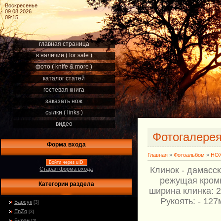
Воскресенье
09.08.2026
09:15
главная страница
в наличии ( for sale )
фото ( knife & more )
каталог статей
гостевая книга
заказать нож
сылки ( links )
видео
Фотогалере
Форма входа
Главная
»
Фотоальбом
»
НОЖ
Войти через uID
Клинок - дамасс
Старая форма входа
режущая кромк
Категории раздела
ширина клинка: 2
Рукоять: - 12
Барсук
[3]
EnZo
[3]
Буран