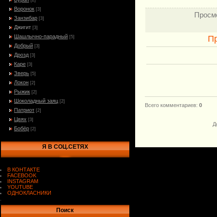
[2]
Воронок
[3]
Просм
Занзибар
[3]
Джигит
[3]
Шашлычно-парадный
П
[5]
Добрый
[3]
Дрозд
[3]
Каре
[3]
Зверь
[5]
Локон
[2]
Рыжик
[2]
Шоколадный заяц
[2]
Всего комментариев
:
0
Патриот
[2]
Цвях
[3]
Д
Бобёр
[2]
Я В СОЦ.СЕТЯХ
В КОНТАКТЕ
FACEBOOK
INSTAGRAM
YOUTUBE
ОДНОКЛАСНИКИ
.
Поиск