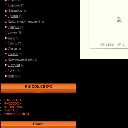
[2]
Воронок
20.10.2009
[3]
Занзибар
[3]
Клинок -155*36*2,4м
Джигит
-40Х10С2М Рукоять
[3]
Латунь, кожа, сувель 
Шашлычно-парадный
[5]
северного оленя Пр
Добрый
[3]
-ма...
Дрозд
[3]
Витали
Каре
[3]
Зверь
[5]
2889
0
Локон
[2]
Рыжик
[2]
Шоколадный заяц
[2]
Патриот
[2]
Цвях
[3]
Бобёр
[2]
Я В СОЦ.СЕТЯХ
В КОНТАКТЕ
FACEBOOK
INSTAGRAM
YOUTUBE
ОДНОКЛАСНИКИ
.
Поиск