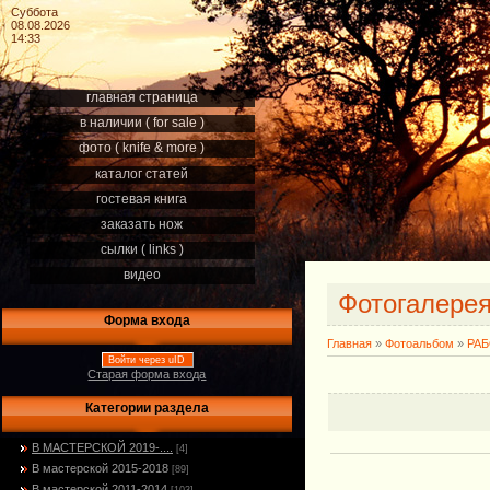
Суббота
08.08.2026
14:33
главная страница
в наличии ( for sale )
фото ( knife & more )
каталог статей
гостевая книга
заказать нож
сылки ( links )
видео
Фотогалере
Форма входа
Главная
»
Фотоальбом
»
РА
Войти через uID
Старая форма входа
Категории раздела
В МАСТЕРСКОЙ 2019-....
[4]
В мастерской 2015-2018
[89]
В мастерской 2011-2014