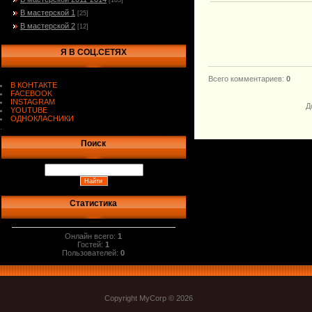
[103]
В мастерской 1
[25]
В мастерской 2
[12]
Я В СОЦ.СЕТЯХ
Всего комментариев
:
0
В КОНТАКТЕ
FACEBOOK
INSTAGRAM
Д
YOUTUBE
ОДНОКЛАСНИКИ
.
Поиск
Статистика
Онлайн всего:
1
Гостей:
1
Пользователей:
0
Copyright MyCorp © 2026