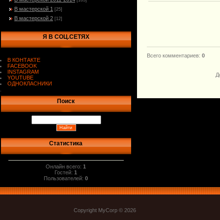
[103]
В мастерской 1
[25]
В мастерской 2
[12]
Я В СОЦ.СЕТЯХ
Всего комментариев
:
0
В КОНТАКТЕ
FACEBOOK
INSTAGRAM
Д
YOUTUBE
ОДНОКЛАСНИКИ
.
Поиск
Статистика
Онлайн всего:
1
Гостей:
1
Пользователей:
0
Copyright MyCorp © 2026