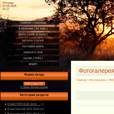
Пятница
07.08.2026
01:17
главная страница
в наличии ( for sale )
фото ( knife & more )
каталог статей
гостевая книга
заказать нож
сылки ( links )
видео
Фотогалере
Форма входа
Главная
»
Фотоальбом
»
РА
Войти через uID
Старая форма входа
Категории раздела
В МАСТЕРСКОЙ 2019-....
[4]
В мастерской 2015-2018
[89]
В мастерской 2011-2014