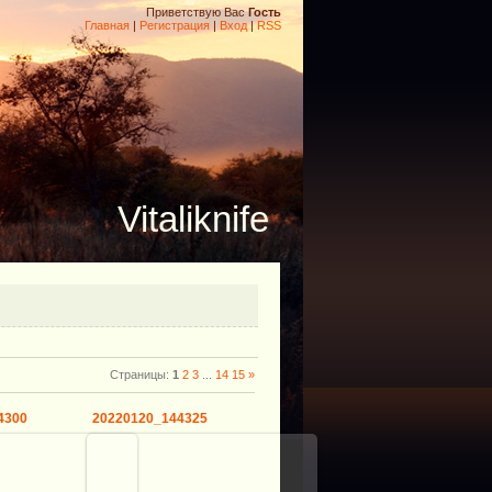
Приветствую Вас
Гость
Главная
|
Регистрация
|
Вход
|
RSS
Vitaliknife
Страницы
:
1
2
3
...
14
15
»
4300
20220120_144325