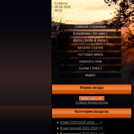
Суббота
08.08.2026
09:52
главная страница
в наличии ( for sale )
фото ( knife & more )
каталог статей
гостевая книга
заказать нож
сылки ( links )
видео
Форма входа
Войти через uID
Старая форма входа
Категории раздела
В МАСТЕРСКОЙ 2019-....
[4]
В мастерской 2015-2018
[89]
В мастерской 2011-2014