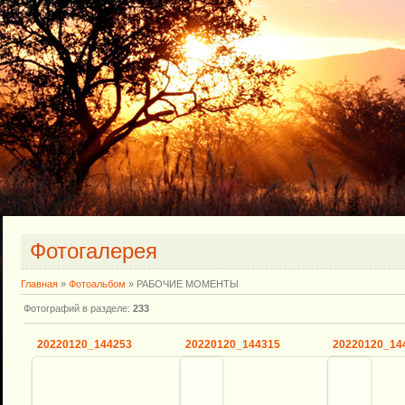
Фотогалерея
Главная
»
Фотоальбом
» РАБОЧИЕ МОМЕНТЫ
Фотографий в разделе
:
233
20220120_144253
20220120_144315
20220120_14