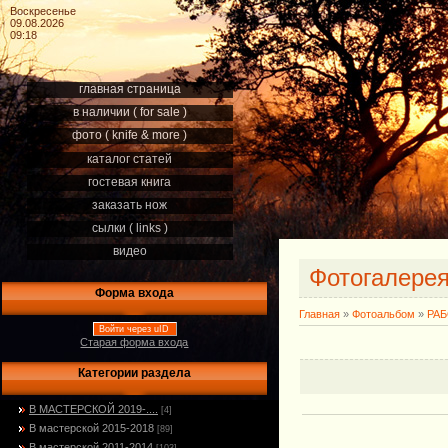
Воскресенье
09.08.2026
09:18
главная страница
в наличии ( for sale )
фото ( knife & more )
каталог статей
гостевая книга
заказать нож
сылки ( links )
видео
Фотогалере
Форма входа
Главная
»
Фотоальбом
»
РА
Войти через uID
Старая форма входа
Категории раздела
В МАСТЕРСКОЙ 2019-....
[4]
В мастерской 2015-2018
[89]
В мастерской 2011-2014