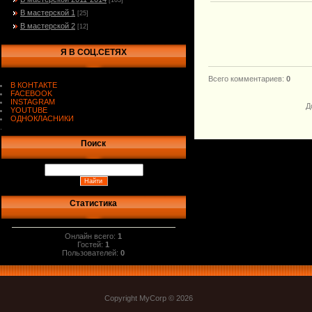
[103]
В мастерской 1
[25]
В мастерской 2
[12]
Я В СОЦ.СЕТЯХ
Всего комментариев
:
0
В КОНТАКТЕ
FACEBOOK
INSTAGRAM
Д
YOUTUBE
ОДНОКЛАСНИКИ
.
Поиск
Статистика
Онлайн всего:
1
Гостей:
1
Пользователей:
0
Copyright MyCorp © 2026