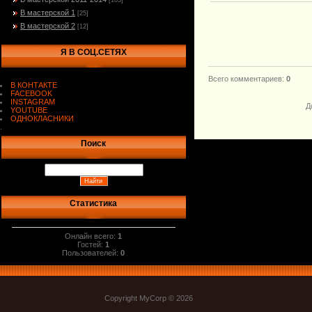
[103]
В мастерской 1
[25]
В мастерской 2
[12]
Я В СОЦ.СЕТЯХ
Всего комментариев
:
0
В КОНТАКТЕ
FACEBOOK
INSTAGRAM
Д
YOUTUBE
ОДНОКЛАСНИКИ
.
Поиск
Статистика
Онлайн всего:
1
Гостей:
1
Пользователей:
0
Copyright MyCorp © 2026