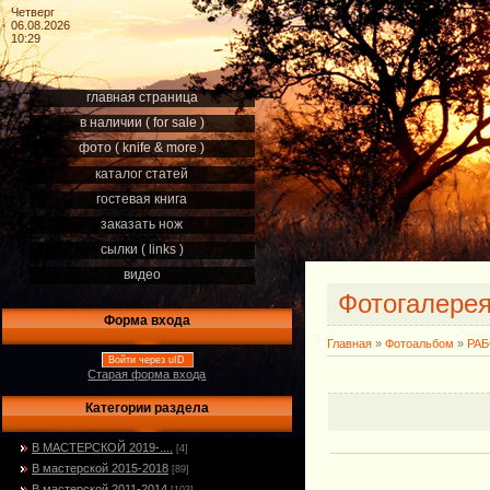
Четверг
06.08.2026
10:29
главная страница
в наличии ( for sale )
фото ( knife & more )
каталог статей
гостевая книга
заказать нож
сылки ( links )
видео
Фотогалере
Форма входа
Главная
»
Фотоальбом
»
РА
Войти через uID
Старая форма входа
Категории раздела
В МАСТЕРСКОЙ 2019-....
[4]
В мастерской 2015-2018
[89]
В мастерской 2011-2014