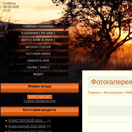
Суббота
08.08.2026
13:21
главная страница
в наличии ( for sale )
фото ( knife & more )
каталог статей
гостевая книга
заказать нож
сылки ( links )
видео
Фотогалере
Форма входа
Главная
»
Фотоальбом
»
РА
Войти через uID
Старая форма входа
Категории раздела
В МАСТЕРСКОЙ 2019-....
[4]
В мастерской 2015-2018
[89]
В мастерской 2011-2014