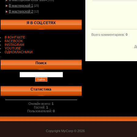
[103]
В мастерской 1
[25]
В мастерской 2
[12]
Я В СОЦ.СЕТЯХ
Всего комментариев
:
0
В КОНТАКТЕ
FACEBOOK
INSTAGRAM
Д
YOUTUBE
ОДНОКЛАСНИКИ
.
Поиск
Статистика
Онлайн всего:
1
Гостей:
1
Пользователей:
0
Copyright MyCorp © 2026