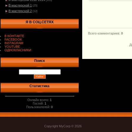
[103]
В мастерской 1
[25]
В мастерской 2
[12]
Я В СОЦ.СЕТЯХ
Всего комментариев
:
0
В КОНТАКТЕ
FACEBOOK
INSTAGRAM
Д
YOUTUBE
ОДНОКЛАСНИКИ
.
Поиск
Статистика
Онлайн всего:
1
Гостей:
1
Пользователей:
0
Copyright MyCorp © 2026