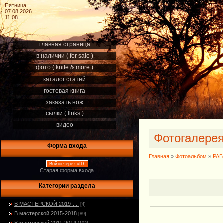
Пятница
07.08.2026
11:08
главная страница
в наличии ( for sale )
фото ( knife & more )
каталог статей
гостевая книга
заказать нож
сылки ( links )
видео
Фотогалере
Форма входа
Главная
»
Фотоальбом
»
РА
Войти через uID
Старая форма входа
Категории раздела
В МАСТЕРСКОЙ 2019-....
[4]
В мастерской 2015-2018
[89]
В мастерской 2011-2014