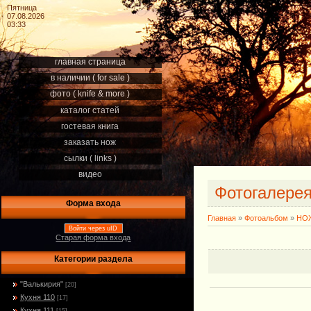
Пятница
07.08.2026
03:33
главная страница
в наличии ( for sale )
фото ( knife & more )
каталог статей
гостевая книга
заказать нож
сылки ( links )
видео
Фотогалере
Форма входа
Главная
»
Фотоальбом
»
НОЖ
Войти через uID
Старая форма входа
Категории раздела
"Валькирия"
[20]
Кухня 110
[17]
Кухня 111