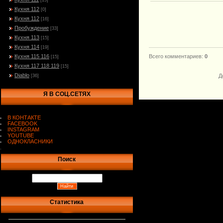
[15]
Кухня 112
[0]
Кухня 112
[16]
Пробуждение
[33]
Кухня 113
[15]
Кухня 114
[19]
Кухня 115 116
Всего комментариев
:
0
[15]
Кухня 117 118 119
[15]
Diablo
Д
[36]
Я В СОЦ.СЕТЯХ
В КОНТАКТЕ
FACEBOOK
INSTAGRAM
YOUTUBE
ОДНОКЛАСНИКИ
.
Поиск
Статистика