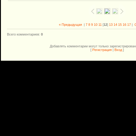
« Предыдущая
|
7
8
9
10
11
[
12
]
13
14
15
16
17
|
Всего комментариев
:
0
Добавлять комментарии могут только зарегистрирован
[
Регистрация
|
Вход
]