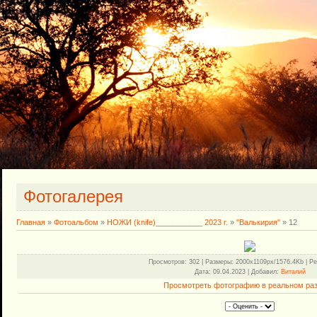
Фотогалерея
Главная
»
Фотоальбом
»
НОЖИ (knife)___________ 2023 г.
»
"Валькирия"
» 12
Просмотров
: 302 |
Размеры
: 2000x1109px/1576.4Kb |
Ре
Дата
: 09.04.2023 |
Добавил
:
Виталий
Просмотреть фотографию в реальном ра