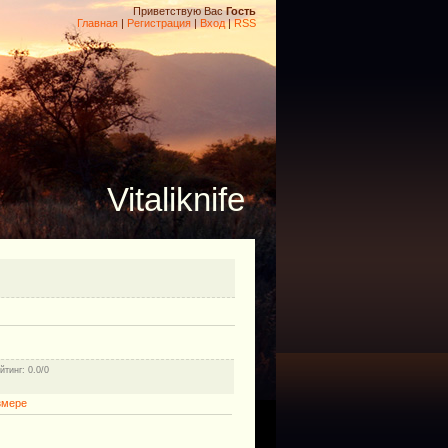
Приветствую Вас
Гость
Главная
|
Регистрация
|
Вход
|
RSS
Vitaliknife
йтинг
: 0.0/0
змере