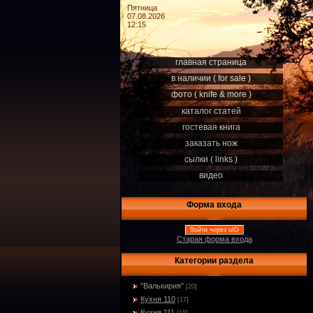
Пятница
07.08.2026
12:15
главная страница
в наличии ( for sale )
фото ( knife & more )
каталог статей
гостевая книга
заказать нож
сылки ( links )
видео
Форма входа
Войти через uID
Старая форма входа
Категории раздела
"Валькирия"
[20]
Кухня 110
[17]
Кухня 111