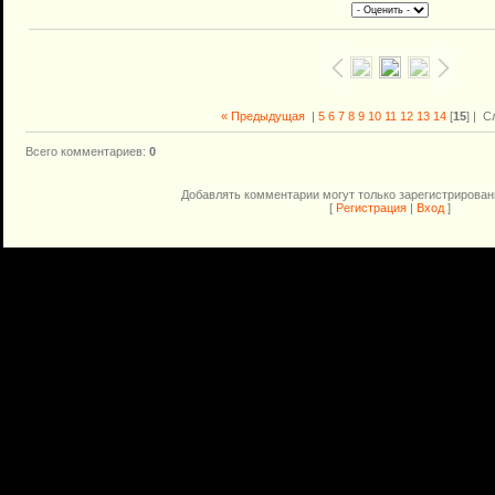
« Предыдущая
|
5
6
7
8
9
10
11
12
13
14
[
15
] |
С
Всего комментариев
:
0
Добавлять комментарии могут только зарегистрирован
[
Регистрация
|
Вход
]