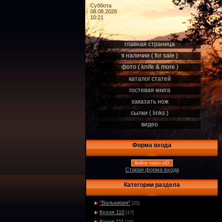
Суббота
08.08.2026
10:21
главная страница
в наличии ( for sale )
фото ( knife & more )
каталог статей
гостевая книга
заказать нож
сылки ( links )
видео
Форма входа
Войти через uID
Старая форма входа
Категории раздела
"Валькирия"
[20]
Кухня 110
[17]
Кухня 111