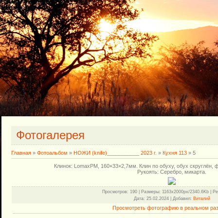
Фотогалерея
Главная
»
Фотоальбом
»
НОЖИ (knife)___________ 2023 г.
»
Кухня 113
» 5
Клинок: LomaxPM, 160×33×2,7мм. Клин по обуху, обух скруглён,
Рукоять: Серебро, микарта.
Просмотров
: 190 |
Размеры
: 1163x2000px/2340.6Kb |
Ре
Дата
: 25.02.2024 |
Добавил
:
Виталий
Просмотреть фотографию в реальном ра