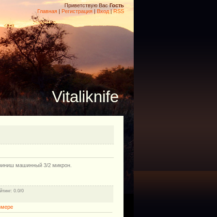
Приветствую Вас
Гость
Главная
|
Регистрация
|
Вход
|
RSS
Vitaliknife
 финиш машинный 3/2 микрон.
йтинг
: 0.0/0
змере